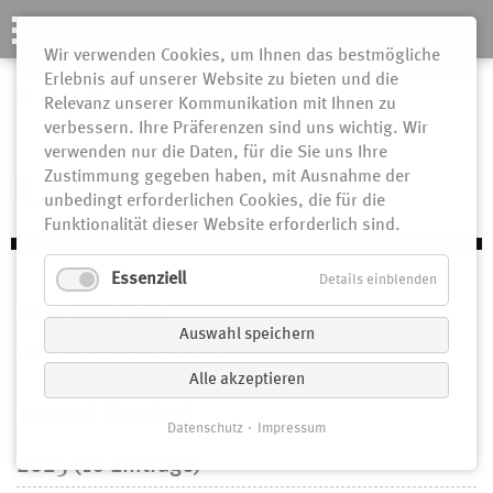
KULTURRAT THÜRINGEN E.V.
Wir verwenden Cookies, um Ihnen das bestmögliche
Erlebnis auf unserer Website zu bieten und die
N
Relevanz unserer Kommunikation mit Ihnen zu
verbessern. Ihre Präferenzen sind uns wichtig. Wir
ü
verwenden nur die Daten, für die Sie uns Ihre
Zustimmung gegeben haben, mit Ausnahme der
Kulturrat Thüringen
unbedingt erforderlichen Cookies, die für die
Funktionalität dieser Website erforderlich sind.
Essenziell
Details einblenden
NEWSARCHIV
Auswahl speichern
Wählen Sie einen Zeitraum:
Alle akzeptieren
2026 (8 Einträge)
Datenschutz
Impressum
2025 (16 Einträge)