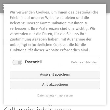
KULTURRAT THÜRINGEN E.V.
Wir verwenden Cookies, um Ihnen das bestmögliche
Erlebnis auf unserer Website zu bieten und die
N
Relevanz unserer Kommunikation mit Ihnen zu
verbessern. Ihre Präferenzen sind uns wichtig. Wir
ü
verwenden nur die Daten, für die Sie uns Ihre
Zustimmung gegeben haben, mit Ausnahme der
Kulturrat Thüringen
unbedingt erforderlichen Cookies, die für die
Funktionalität dieser Website erforderlich sind.
Navigation
News
überspringen
Essenziell
Details einblenden
Bildung und Teilhabe
Auswahl speichern
Kultur und Politik
Alle akzeptieren
Kulturnadel
Datenschutz
Impressum
Notfallvorsorge für