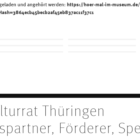
rgeladen und angehört werden:
https://hoer-mal-im-museum.de
Hash=3864ecb45becb2af45eb837ac11f37c1
lturrat Thüringen
spartner, Förderer, Sp