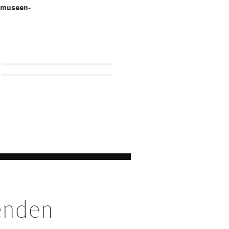
/museen-
enden