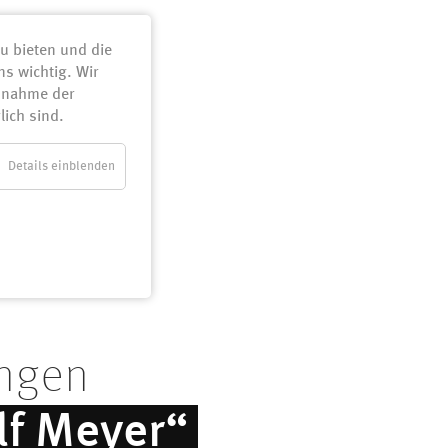
Navigation
u bieten und die
überspringe
s wichtig. Wir
usnahme der
lich sind.
Details einblenden
ungen
f Meyer“