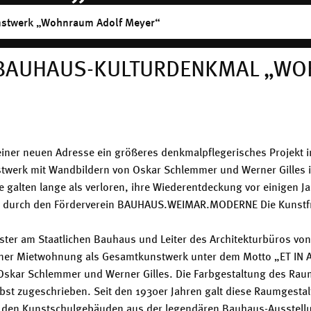
stwerk „Wohnraum Adolf Meyer“
 BAUHAUS-KULTURDENKMAL „WO
einer neuen Adresse ein größeres denkmalpflegerisches Projekt
twerk mit Wandbildern von Oskar Schlemmer und Werner Gilles 
galten lange als verloren, ihre Wiederentdeckung vor einigen Ja
 durch den Förderverein BAUHAUS.WEIMAR.MODERNE Die Kunstfr
ster am Staatlichen Bauhaus und Leiter des Architekturbüros von 
ner Mietwohnung als Gesamtkunstwerk unter dem Motto „ET IN A
skar Schlemmer und Werner Gilles. Die Farbgestaltung des Rau
bst zugeschrieben. Seit den 1930er Jahren galt diese Raumgesta
 den Kunstschulgebäuden aus der legendären Bauhaus-Ausstellu