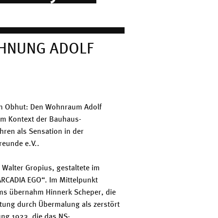
HNUNG ADOLF
 in Obhut: Den Wohnraum Adolf
im Kontext der Bauhaus-
hren als Sensation in der
eunde e.V..
Walter Gropius, gestaltete im
RCADIA EGO“. Im Mittelpunkt
ms übernahm Hinnerk Scheper, die
ltung durch Übermalung als zerstört
ng 1923, die das NS-