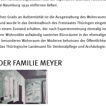
ze-Naumburg 1930 entfernen ließen.
hen Grads an Authentizität ist die Ausgestaltung des Wohnraums
nd wurde in das Denkmalbuch des Freistaates Thüringen einget
n einem Zustand erhalten, der nach Expertenmeinung einmalig ist
arer Wohnstätte aufwändig sanierten Büroräume in der ehemali
en besonderen Wohnraum der Moderne behutsam der Öffentlichkei
 das Thüringische Landesamt für Denkmalpflege und Archäologie.
ER FAMILIE MEYER